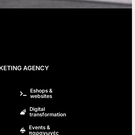
KETING AGENCY
Eshops &
websites
Digital
transformation
Εvents &
παραγωγές