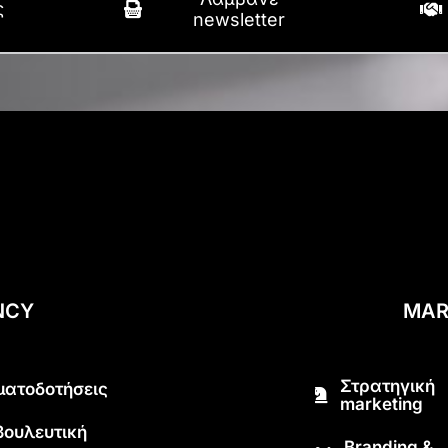
ς
newsletter
NCY
MAR
Στρατηγική
ματοδοτήσεις
marketing
βουλευτική
Branding &