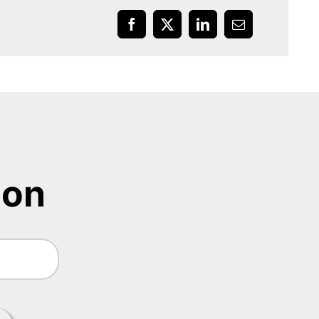
Facebook
X
LinkedIn
Email
ion