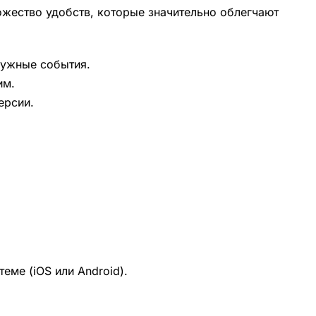
ожество удобств, которые значительно облегчают
нужные события.
им.
ерсии.
еме (iOS или Android).