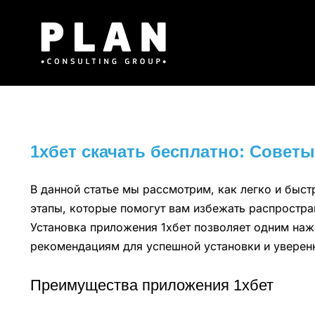
Μετάβαση
στο
περιεχόμενο
1хбет скачать бесплатно: Совет
В данной статье мы рассмотрим, как легко и быст
этапы, которые помогут вам избежать распростра
Установка приложения 1хбет позволяет одним наж
рекомендациям для успешной установки и уверенн
Преимущества приложения 1хбет