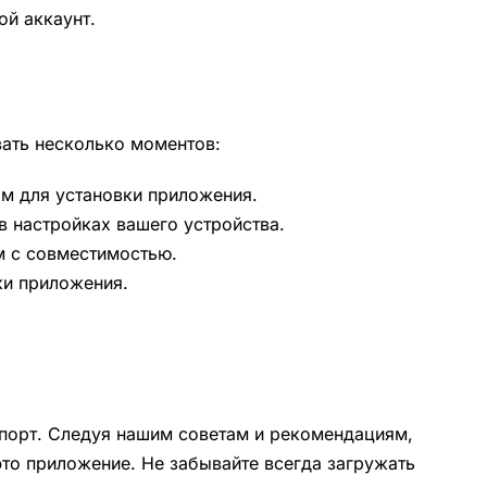
ой аккаунт.
вать несколько моментов:
м для установки приложения.
в настройках вашего устройства.
м с совместимостью.
ки приложения.
спорт. Следуя нашим советам и рекомендациям,
то приложение. Не забывайте всегда загружать