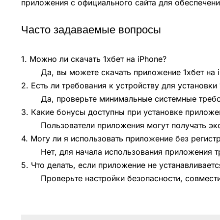
приложения с официального сайта для обеспечени
Часто задаваемые вопросы
1. Можно ли скачать 1хбет на iPhone?
Да, вы можете скачать приложение 1хбет на i
2. Есть ли требования к устройству для установки 
Да, проверьте минимальные системные требо
3. Какие бонусы доступны при установке приложе
Пользователи приложения могут получать экс
4. Могу ли я использовать приложение без регист
Нет, для начала использования приложения т
5. Что делать, если приложение не устанавливаетс
Проверьте настройки безопасности, совмести