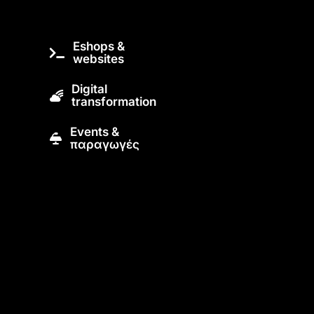
Eshops &
websites
Digital
transformation
Εvents &
παραγωγές