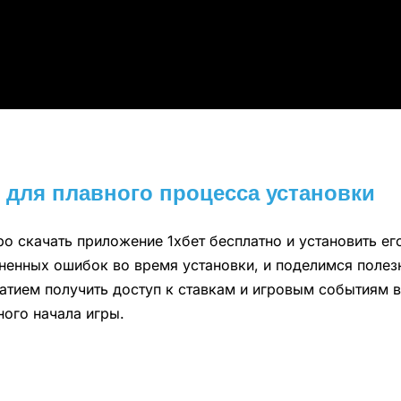
ы для плавного процесса установки
ро скачать приложение 1хбет бесплатно и установить е
ненных ошибок во время установки, и поделимся полезн
атием получить доступ к ставкам и игровым событиям 
ого начала игры.