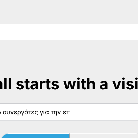
 all starts with a vis
ω