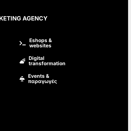
KETING AGENCY
Eshops &
websites
Digital
transformation
Εvents &
παραγωγές