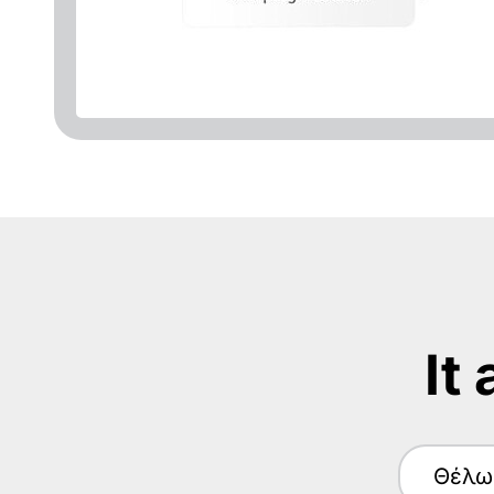
It
Θέλω