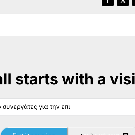
Facebook
X
 all starts with a vis
ω