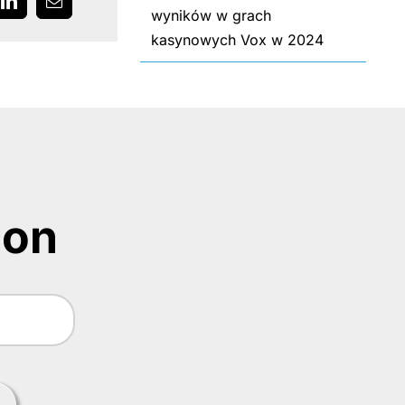
LinkedIn
Email
wyników w grach
kasynowych Vox w 2024
ion