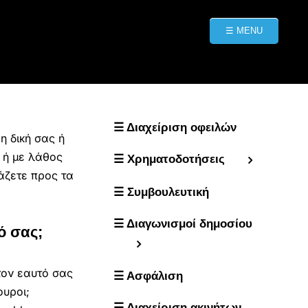
☰ MENU
☰ Διαχείριση οφειλών
η δική σας ή
 ή με λάθος
☰ Χρηματοδοτήσεις
άζετε προς τα
☰ Συμβουλευτική
☰ Διαγωνισμοί δημοσίου
ό σας;
τον εαυτό σας
☰ Ασφάλιση
ουροι;
☰ Διαχείριση ακινήτων