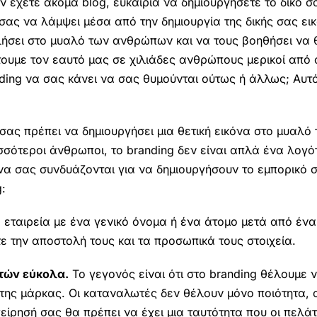
ν έχετε ακόμα blog, ευκαιρία να δημιουργήσετε το δικό σ
ας να λάμψει μέσα από την δημιουργία της δικής σας ει
λλήσει στο μυαλό των ανθρώπων και να τους βοηθήσει να 
τουμε τον εαυτό μας σε χιλιάδες ανθρώπους μερικοί από
anding να σας κάνει να σας θυμούνται ούτως ή άλλως; Αυτ
ας πρέπει να δημιουργήσει μια θετική εικόνα στο μυαλό
σσότεροι άνθρωποι, το branding δεν είναι απλά ένα λογότ
κόνα σας συνδυάζονται για να δημιουργήσουν το εμπορικό 
:
 εταιρεία με ένα γενικό όνομα ή ένα άτομο μετά από έν
τε την αποστολή τους και τα προσωπικά τους στοιχεία.
τών εύκολα.
Το γεγονός είναι ότι στο branding θέλουμε 
της μάρκας. Οι καταναλωτές δεν θέλουν μόνο ποιότητα, 
χείρησή σας θα πρέπει να έχει μια ταυτότητα που οι πελ