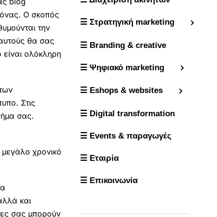
ας blog
κόνας. Ο σκοπός
☰ Στρατηγική marketing
θυμούνται την
 αυτούς θα σας
☰ Branding & creative
ό είναι ολόκληρη
☰ Ψηφιακό marketing
 των
☰ Eshops & websites
υπο. Στις
☰ Digital transformation
σήμα σας.
☰ Events & παραγωγές
α μεγάλο χρονικό
☰ Εταιρία
☰ Επικοινωνία
να
αλλά και
άτες σας μπορούν