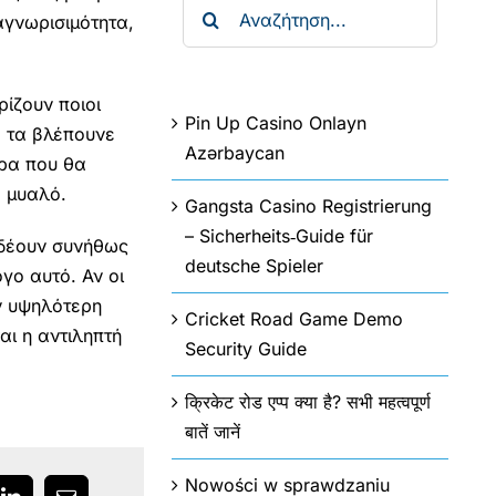
Αναζήτηση
αγνωρισιμότητα,
για:
ίζουν ποιοι
Pin Up Casino Onlayn
ο, τα βλέπουνε
Azərbaycan
ώρα που θα
ο μυαλό.
Gangsta Casino Registrierung
– Sicherheits‑Guide für
υνδέουν συνήθως
deutsche Spieler
γο αυτό. Αν οι
ν υψηλότερη
Cricket Road Game Demo
αι η αντιληπτή
Security Guide
क्रिकेट रोड एप्प क्या है? सभी महत्वपूर्ण
बातें जानें
Nowości w sprawdzaniu