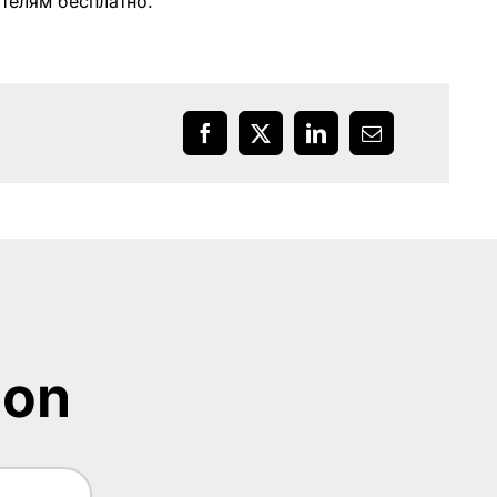
телям бесплатно.
Facebook
X
LinkedIn
Email
ion