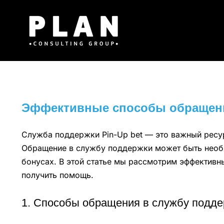
Μετάβαση
στο
περιεχόμενο
Эффективные способы обращения
Служба поддержки Pin-Up bet — это важный ресу
Обращение в службу поддержки может быть необ
бонусах. В этой статье мы рассмотрим эффективн
получить помощь.
1. Способы обращения в службу поддер