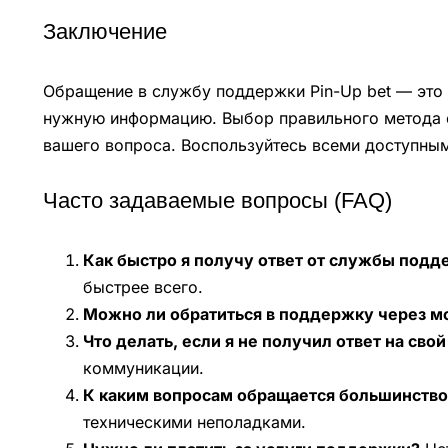
Заключение
Обращение в службу поддержки Pin-Up bet — это
нужную информацию. Выбор правильного метода о
вашего вопроса. Воспользуйтесь всеми доступны
Часто задаваемые вопросы (FAQ)
Как быстро я получу ответ от службы под
быстрее всего.
Можно ли обратиться в поддержку через 
Что делать, если я не получил ответ на свой
коммуникации.
К каким вопросам обращается большинство
техническими неполадками.