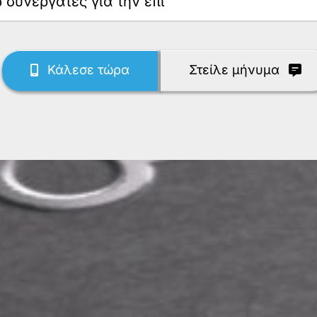
ω
Κάλεσε τώρα
Στείλε μήνυμα