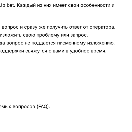
p bet. Каждый из них имеет свои особенности и
опрос и сразу же получить ответ от оператора.
изложить свою проблему или запрос.
да вопрос не поддается писменному изложению.
поддержки свяжутся с вами в удобное время.
емых вопросов (FAQ).