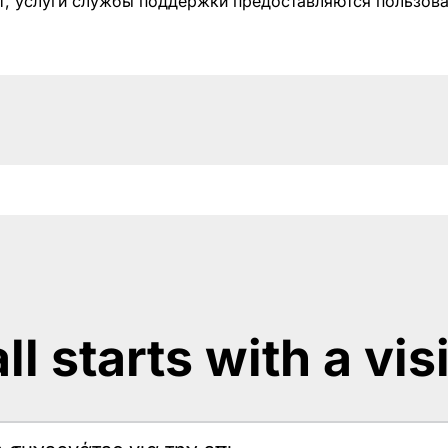
, услуги службы поддержки предоставляются пользова
 all starts with a vis