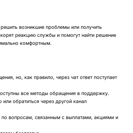
 решить возникшие проблемы или получить
корят реакцию службы и помогут найти решение
симально комфортным.
ния, но, как правило, через чат ответ поступает
оступны все методы обращения в поддержку.
 или обратиться через другой канал
по вопросам, связанным с выплатами, акциями и