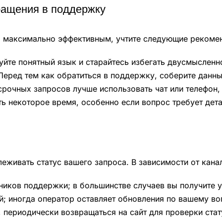
ращения в поддержку
 максимально эффективным, учтите следующие рекоме
уйте понятный язык и старайтесь избегать двусмысленн
 Перед тем как обратиться в поддержку, соберите данн
срочных запросов лучше использовать чат или телефон,
ть некоторое время, особенно если вопрос требует дет
живать статус вашего запроса. В зависимости от канал
дников поддержки; в большинстве случаев вы получите 
й; иногда оператор оставляет обновления по вашему во
 периодически возвращаться на сайт для проверки стат