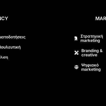
NCY
MAR
Στρατηγική
ματοδοτήσεις
marketing
βουλευτική
Branding &
creative
λιση
Ψηφιακό
marketing