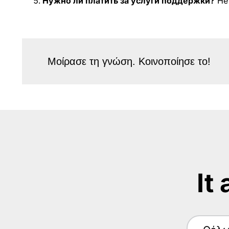
Нужно ли платить за услуги поддержки?
Нет
Μοίρασε τη γνώση. Κοινοποίησε το!
It