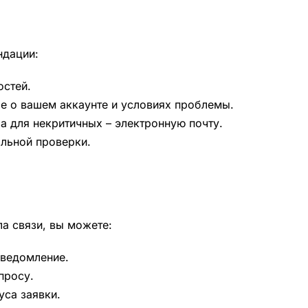
ндации:
остей.
ые о вашем аккаунте и условиях проблемы.
 а для некритичных – электронную почту.
альной проверки.
а связи, вы можете:
уведомление.
просу.
уса заявки.