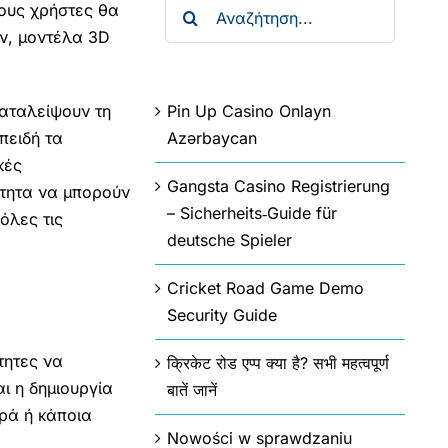
Αναζήτηση
ρους χρήστες θα
για:
ν, μοντέλα 3D
Pin Up Casino Onlayn
αταλείψουν τη
Azərbaycan
πειδή τα
κές
Gangsta Casino Registrierung
ότητα να μπορούν
– Sicherheits‑Guide für
όλες τις
deutsche Spieler
Cricket Road Game Demo
Security Guide
τητες να
क्रिकेट रोड एप्प क्या है? सभी महत्वपूर्ण
ι η δημιουργία
बातें जानें
ρά ή κάποια
Nowości w sprawdzaniu