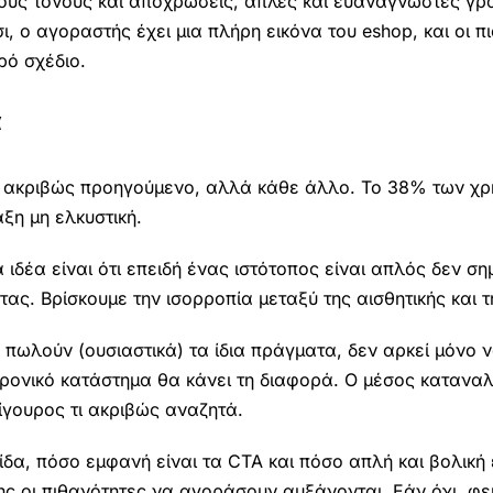
ούς τόνους και αποχρώσεις, απλές και ευανάγνωστες γρ
, ο αγοραστής έχει μια πλήρη εικόνα του eshop, και οι π
ρό σχέδιο.
α
 το ακριβώς προηγούμενο, αλλά κάθε άλλο. Το 38% των χ
ξη μη ελκυστική.
ιδέα είναι ότι επειδή ένας ιστότοπος είναι απλός δεν σημ
τας. Βρίσκουμε την ισορροπία μεταξύ της αισθητικής και τ
πωλούν (ουσιαστικά) τα ίδια πράγματα, δεν αρκεί μόνο 
τρονικό κατάστημα θα κάνει τη διαφορά. Ο μέσος κατανα
σίγουρος τι ακριβώς αναζητά.
ίδα, πόσο εμφανή είναι τα CTA και πόσο απλή και βολική 
σης οι πιθανότητες να αγοράσουν αυξάνονται. Εάν όχι, φε