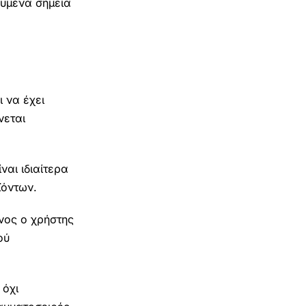
ευμένα σημεία
 να έχει
νεται
ναι ιδιαίτερα
ϊόντων.
νος ο χρήστης
ού
 όχι