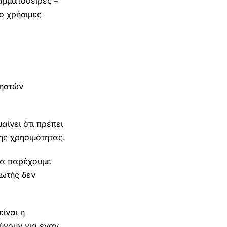
αμματοσειρές –
ιο χρήσιμες
ρηστών
αίνει ότι πρέπει
ης χρησιμότητας.
να παρέχουμε
λωτής δεν
είναι η
ύγουν για έναν