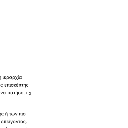
ή ιεραρχία
ς επισκέπτης
 να πατήσει πχ
ς ή των πιο
 επείγοντος.