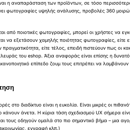
είναι η αναπαράσταση των προϊόντων, σε τόσο περισσότε
άνει φωτογραφίες υψηλής ανάλυσης, προβολές 360 μοιρώ
ι από ποιοτικές φωτογραφίες, μπορεί οι χρήστες να εγκ
ται να εξετάσουν χαμηλής ποιότητας φωτογραφίες, είτε ε
ν πραγματικότητα, είτε τέλος, επειδή πιστεύουν πως οι κα
λευράς του eshop. Άξια αναφοράς είναι επίσης η δυνατ
κανοποιητικό επίπεδο ζουμ τους επιτρέπει να λαμβάνουν 
ήτηση
ρές στο διαδίκτυο είναι η ευκολία. Είναι μικρές οι πιθανό
 κάνουν άνετα. Η κύρια τάση σχεδιασμού UX σήμερα είνα
ι τους οδηγούν ομαλά στο πιο σημαντικό βήμα – μια αγο
ικοινωνίας, εγγραφή κλπ.)