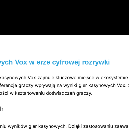
ch Vox w erze cyfrowej rozrywki
asynowych Vox zajmuje kluczowe miejsce w ekosystemie gie
eferencje graczy wpływają na wyniki gier kasynowych Vox. 
ności w kształtowaniu doświadczeń graczy.
ch
iu wyników gier kasynowych. Dzięki zastosowaniu zaawans