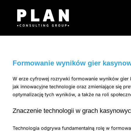
Μετάβαση
στο
περιεχόμενο
Formowanie wyników gier kasynowy
W erze cyfrowej rozrywki formowanie wyników gier k
jak innowacyjne technologie oraz zmieniające się pr
optymalizację tych wyników, a także na roli społecz
Znaczenie technologii w grach kasynowy
Technologia odgrywa fundamentalną rolę w formowan