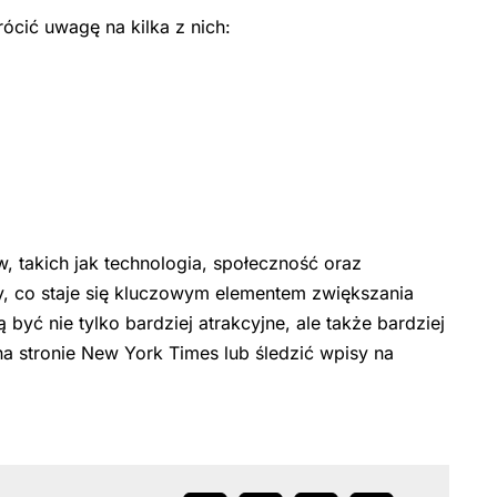
ócić uwagę na kilka z nich:
 takich jak technologia, społeczność oraz
y, co staje się kluczowym elementem zwiększania
yć nie tylko bardziej atrakcyjne, ale także bardziej
na stronie
New York Times
lub śledzić wpisy na