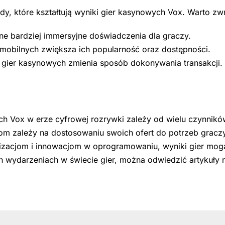
dy, które kształtują wyniki gier kasynowych Vox. Warto zwr
e bardziej immersyjne doświadczenia dla graczy.
mobilnych zwiększa ich popularność oraz dostępności.
gier kasynowych zmienia sposób dokonywania transakcji.
Vox w erze cyfrowej rozrywki zależy od wielu czynników,
nom zależy na dostosowaniu swoich ofert do potrzeb gracz
izacjom i innowacjom w oprogramowaniu, wyniki gier mogą b
h wydarzeniach w świecie gier, można odwiedzić artykuły 