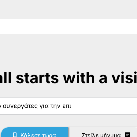
 all starts with a vis
ω
Κάλεσε τώρα
Στείλε μήνυμα