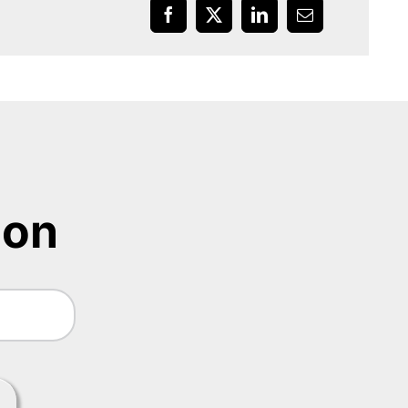
Facebook
X
LinkedIn
Email
ion