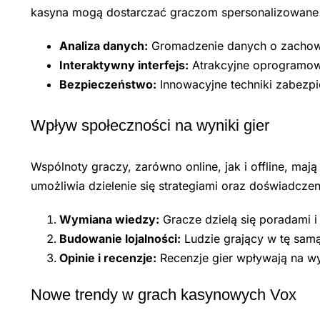
kasyna mogą dostarczać graczom spersonalizowane d
Analiza danych:
Gromadzenie danych o zachowan
Interaktywny interfejs:
Atrakcyjne oprogramowa
Bezpieczeństwo:
Innowacyjne techniki zabezpi
Wpływ społeczności na wyniki gier
Wspólnoty graczy, zarówno online, jak i offline, m
umożliwia dzielenie się strategiami oraz doświadcze
Wymiana wiedzy:
Gracze dzielą się poradami i
Budowanie lojalności:
Ludzie grający w tę samą
Opinie i recenzje:
Recenzje gier wpływają na w
Nowe trendy w grach kasynowych Vox