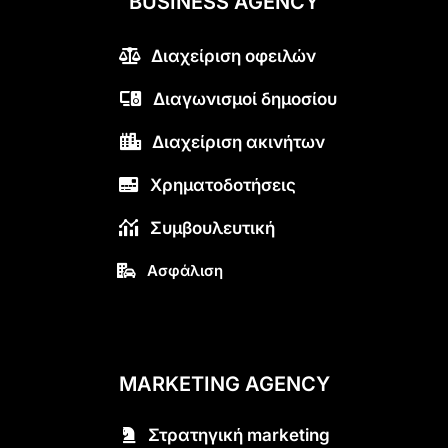
BUSINESS AGENCY
Διαχείριση οφειλών
Διαγωνισμοί δημοσίου
Διαχείριση ακινήτων
Χρηματοδοτήσεις
Συμβουλευτική
Ασφάλιση
MARKETING AGENCY
Στρατηγική marketing