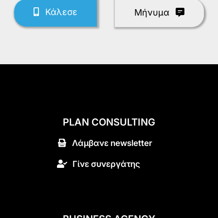
Κάλεσε
Mήνυμα
PLAN CONSULTING
Λάμβανε newsletter
Γίνε συνεργάτης