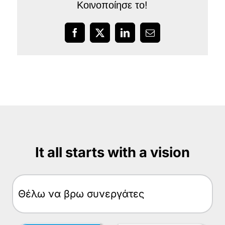
Κοινοποίησε το!
Facebook
X
LinkedIn
Email
It all starts with a vision
Θέλω