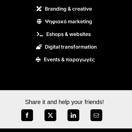
Branding & creative
Ψηφιακό marketing
Eshops & websites
Digital transformation
Εvents & παραγωγές
Share it and help your friends!