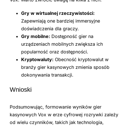
Gry w wirtualnej rzeczywistości:
Zapewniają one bardziej immersyjne
doświadczenia dla graczy.
Gry mobilne:
Dostępność gier na
urządzeniach mobilnych zwiększa ich
popularność oraz dostępności.
Kryptowaluty:
Obecność kryptowalut w
branży gier kasynowych zmienia sposób
dokonywania transakcji.
Wnioski
Podsumowując, formowanie wyników gier
kasynowych Vox w erze cyfrowej rozrywki zależy
od wielu czynników, takich jak technologia,