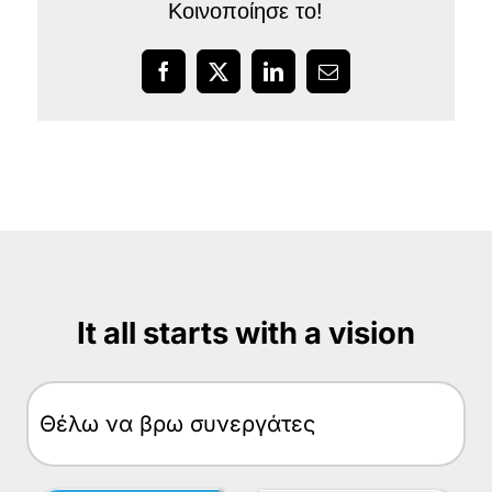
Κοινοποίησε το!
Facebook
X
LinkedIn
Email
It all starts with a vision
Θέλω