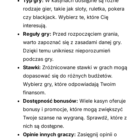
Typ gry:
W kasynach dostępne są różne
rodzaje gier, takie jak sloty, ruletka, pokera
czy blackjack. Wybierz te, które Cię
interesują.
Reguły gry:
Przed rozpoczęciem grania,
warto zapoznać się z zasadami danej gry.
Dzięki temu unikniesz nieporozumień
podczas gry.
Stawki:
Zróżnicowane stawki w grach mogą
dopasować się do różnych budżetów.
Wybierz gry, które odpowiadają Twoim
finansom.
Dostępność bonusów:
Wiele kasyn oferuje
bonusy i promocje, które mogą zwiększyć
Twoje szanse na wygraną. Sprawdź, które z
nich są dostępne.
Opinie innych graczy:
Zasięgnij opinii o