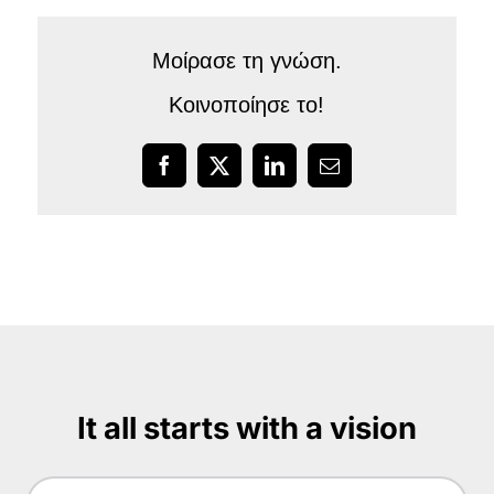
Μοίρασε τη γνώση.
Κοινοποίησε το!
Facebook
X
LinkedIn
Email
It all starts with a vision