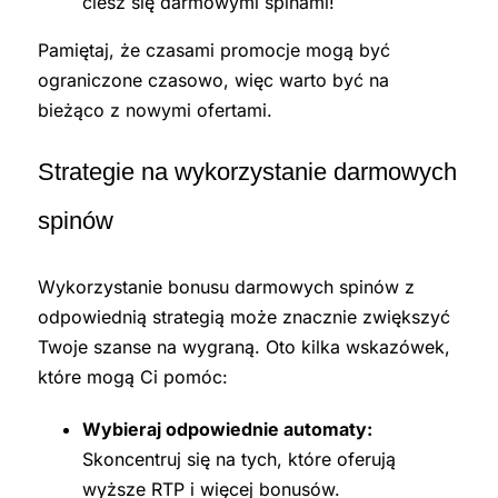
ciesz się darmowymi spinami!
Pamiętaj, że czasami promocje mogą być
ograniczone czasowo, więc warto być na
bieżąco z nowymi ofertami.
Strategie na wykorzystanie darmowych
spinów
Wykorzystanie bonusu darmowych spinów z
odpowiednią strategią może znacznie zwiększyć
Twoje szanse na wygraną. Oto kilka wskazówek,
które mogą Ci pomóc:
Wybieraj odpowiednie automaty:
Skoncentruj się na tych, które oferują
wyższe RTP i więcej bonusów.