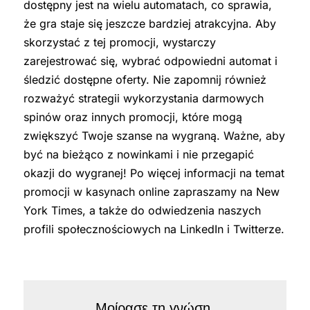
dostępny jest na wielu automatach, co sprawia,
że gra staje się jeszcze bardziej atrakcyjna. Aby
skorzystać z tej promocji, wystarczy
zarejestrować się, wybrać odpowiedni automat i
śledzić dostępne oferty. Nie zapomnij również
rozważyć strategii wykorzystania darmowych
spinów oraz innych promocji, które mogą
zwiększyć Twoje szanse na wygraną. Ważne, aby
być na bieżąco z nowinkami i nie przegapić
okazji do wygranej! Po więcej informacji na temat
promocji w kasynach online zapraszamy na
New
York Times
, a także do odwiedzenia naszych
profili społecznościowych na
LinkedIn
i
Twitterze
.
Μοίρασε τη γνώση.