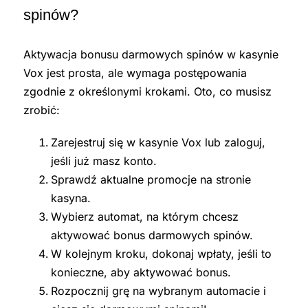
spinów?
Aktywacja bonusu darmowych spinów w kasynie
Vox jest prosta, ale wymaga postępowania
zgodnie z określonymi krokami. Oto, co musisz
zrobić:
Zarejestruj się w kasynie Vox lub zaloguj,
jeśli już masz konto.
Sprawdź aktualne promocje na stronie
kasyna.
Wybierz automat, na którym chcesz
aktywować bonus darmowych spinów.
W kolejnym kroku, dokonaj wpłaty, jeśli to
konieczne, aby aktywować bonus.
Rozpocznij grę na wybranym automacie i