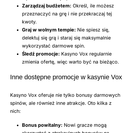
Zarządzaj budżetem:
Określ, ile możesz
przeznaczyć na grę i nie przekraczaj tej
kwoty.
Graj w wolnym tempie:
Nie spiesz się,
delektuj się grą i staraj się maksymalnie
wykorzystać darmowe spin.
Śledź promocje:
Kasyno Vox regularnie
zmienia ofertę, więc warto być na bieżąco.
Inne dostępne promocje w kasynie Vox
Kasyno Vox oferuje nie tylko bonusy darmowych
spinów, ale również inne atrakcje. Oto kilka z
nich:
Bonus powitalny:
Nowi gracze mogą
skorzystać z atrakcyjnych bonusów na