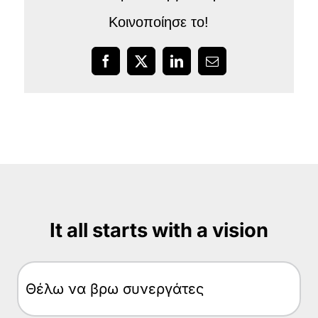
Κοινοποίησε το!
Facebook
X
LinkedIn
Email
It all starts with a vision
Θέλω