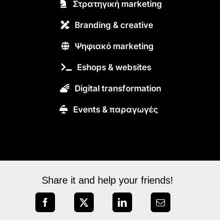
Στρατηγική marketing
Branding & creative
Ψηφιακό marketing
Eshops & websites
Digital transformation
Εvents & παραγωγές
Share it and help your friends!