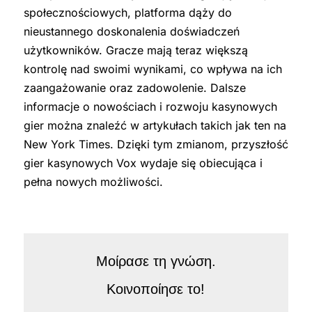
społecznościowych, platforma dąży do
nieustannego doskonalenia doświadczeń
użytkowników. Gracze mają teraz większą
kontrolę nad swoimi wynikami, co wpływa na ich
zaangażowanie oraz zadowolenie. Dalsze
informacje o nowościach i rozwoju kasynowych
gier można znaleźć w artykułach takich jak ten na
New York Times
. Dzięki tym zmianom, przyszłość
gier kasynowych Vox wydaje się obiecująca i
pełna nowych możliwości.
Μοίρασε τη γνώση.
Κοινοποίησε το!