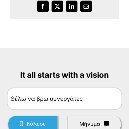
Facebook
X
LinkedIn
Email
It all starts with a vision
Θέλω
Κάλεσε
Mήνυμα