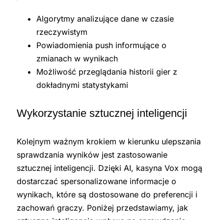
Algorytmy analizujące dane w czasie
rzeczywistym
Powiadomienia push informujące o
zmianach w wynikach
Możliwość przeglądania historii gier z
dokładnymi statystykami
Wykorzystanie sztucznej inteligencji
Kolejnym ważnym krokiem w kierunku ulepszania
sprawdzania wyników jest zastosowanie
sztucznej inteligencji. Dzięki AI, kasyna Vox mogą
dostarczać spersonalizowane informacje o
wynikach, które są dostosowane do preferencji i
zachowań graczy. Poniżej przedstawiamy, jak