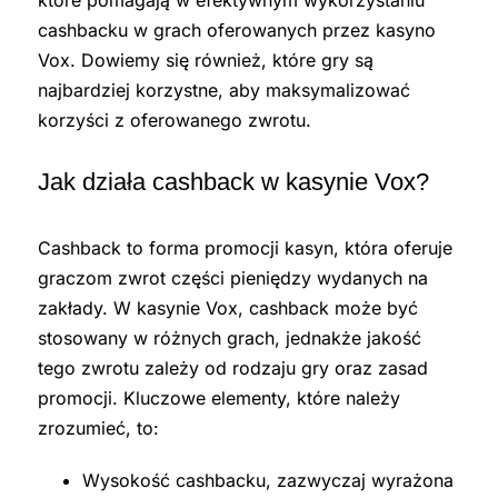
które pomagają w efektywnym wykorzystaniu
cashbacku w grach oferowanych przez kasyno
Vox. Dowiemy się również, które gry są
najbardziej korzystne, aby maksymalizować
korzyści z oferowanego zwrotu.
Jak działa cashback w kasynie Vox?
Cashback to forma promocji kasyn, która oferuje
graczom zwrot części pieniędzy wydanych na
zakłady. W kasynie Vox, cashback może być
stosowany w różnych grach, jednakże jakość
tego zwrotu zależy od rodzaju gry oraz zasad
promocji. Kluczowe elementy, które należy
zrozumieć, to:
Wysokość cashbacku, zazwyczaj wyrażona