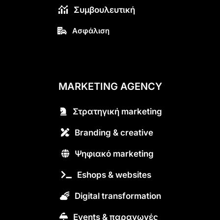
Συμβουλευτική
Ασφάλιση
MARKETING AGENCY
Στρατηγική marketing
Branding & creative
Ψηφιακό marketing
Eshops & websites
Digital transformation
Εvents & παραγωγές