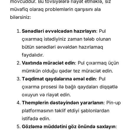
mövcuddur. Bu tövsiyələrə riayət etməklə, siz
müvafiq olaraq problemlərin qarşısını ala
bilərsiniz:
Sənədləri əvvəlcədən hazırlayın
: Pul
çıxarmaq istədiyiniz zaman tələb olunan
bütün sənədləri əvvəldən hazırlamaq
faydalıdır.
Vaxtında müraciət edin
: Pul çıxarmaq üçün
mümkün olduğu qədər tez müraciət edin.
Təqdimat qaydalarına əməl edin
: Pul
çıxarma prosesi ilə bağlı qaydaları diqqətlə
oxuyun və riayət edin.
Themplerin dəstəyindən yararlanın
: Pin-up
platformasının təklif etdiyi şablonlardan
istifadə edin.
Gözləmə müddətini göz önündə saxlayın
: