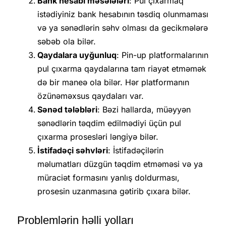
Bank hesabı məsələləri
: Pul çıxarmaq
istədiyiniz bank hesabının təsdiq olunmaması
və ya sənədlərin səhv olması da gecikmələrə
səbəb ola bilər.
Qaydalara uyğunluq
: Pin-up platformalarının
pul çıxarma qaydalarına tam riayət etməmək
də bir maneə ola bilər. Hər platformanın
özünəməxsus qaydaları var.
Sənəd tələbləri
: Bəzi hallarda, müəyyən
sənədlərin təqdim edilmədiyi üçün pul
çıxarma prosesləri ləngiyə bilər.
İstifadəçi səhvləri
: İstifadəçilərin
məlumatları düzgün təqdim etməməsi və ya
müraciət formasını yanlış doldurması,
prosesin uzanmasına gətirib çıxara bilər.
Problemlərin həlli yolları