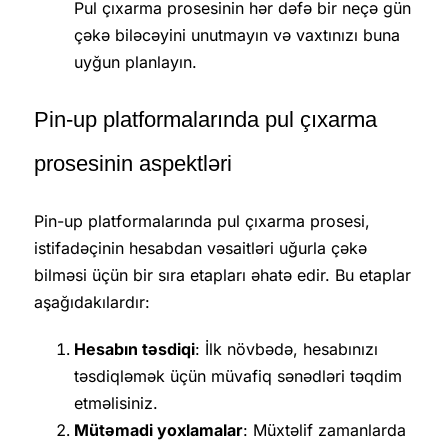
Pul çıxarma prosesinin hər dəfə bir neçə gün
çəkə biləcəyini unutmayın və vaxtınızı buna
uyğun planlayın.
Pin-up platformalarında pul çıxarma
prosesinin aspektləri
Pin-up platformalarında pul çıxarma prosesi,
istifadəçinin hesabdan vəsaitləri uğurla çəkə
bilməsi üçün bir sıra etapları əhatə edir. Bu etaplar
aşağıdakılardır:
Hesabın təsdiqi
: İlk növbədə, hesabınızı
təsdiqləmək üçün müvafiq sənədləri təqdim
etməlisiniz.
Mütəmadi yoxlamalar
: Müxtəlif zamanlarda