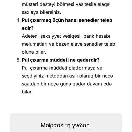
müştəri dəstəyi bölməsi vasitəsilə əlaqə
saxlaya bilərsiniz.
Pul çıxarmaq üçün hansı sənədlər tələb
edir?
Adətən, şəxsiyyət vəsiqəsi, bank hesabı
məlumatları və bəzən əlavə sənədlər tələb
oluna bilər.
Pul çıxarma müddəti nə qədərdir?
Pul çıxarma müddəti platformaya və
seçdiyiniz metoddan asılı olaraq bir neçə
saatdan bir neçə günə qədər davam edə
bilər.
Μοίρασε τη γνώση.