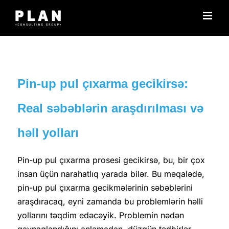
Μετάβαση
στο
περιεχόμενο
Pin-up pul çıxarma gecikirsə:
Real səbəblərin araşdırılması və
həll yolları
Pin-up pul çıxarma prosesi gecikirsə, bu, bir çox
insan üçün narahatlıq yarada bilər. Bu məqalədə,
pin-up pul çıxarma gecikmələrinin səbəblərini
araşdıracaq, eyni zamanda bu problemlərin həlli
yollarını təqdim edəcəyik. Problemin nədən