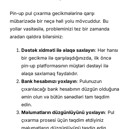
Pin-up pul çıxarma gecikmələrinə qarşı
mübarizədə bir neçə həll yolu mövcuddur. Bu
yollar vasitəsilə, probleminizi tez bir zamanda
aradan qaldıra bilərsiniz:
Dəstək xidməti ilə əlaqə saxlayın
: Hər hansı
bir gecikmə ilə qarşılaşdığınızda, ilk öncə
pin-up platformasının müştəri dəstəyi ilə
əlaqə saxlamaq faydalıdır.
Bank hesabınızı yoxlayın
: Pulunuzun
çıxarılacağı bank hesabının düzgün olduğuna
əmin olun və bütün sənədləri tam təqdim
edin.
Məlumatların düzgünlüyünü yoxlayın
: Pul
çıxarma prosesi üçün təqdim etdiyiniz
məlumatların düzgünlüyünü təsdiq edin.