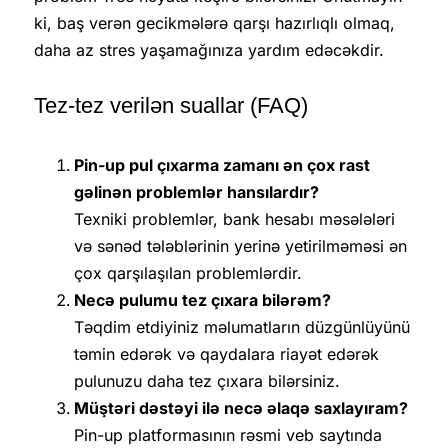
ki, baş verən gecikmələrə qarşı hazırlıqlı olmaq,
daha az stres yaşamağınıza yardım edəcəkdir.
Tez-tez verilən suallar (FAQ)
Pin-up pul çıxarma zamanı ən çox rast
gəlinən problemlər hansılardır?
Texniki problemlər, bank hesabı məsələləri
və sənəd tələblərinin yerinə yetirilməməsi ən
çox qarşılaşılan problemlərdir.
Necə pulumu tez çıxara bilərəm?
Təqdim etdiyiniz məlumatların düzgünlüyünü
təmin edərək və qaydalara riayət edərək
pulunuzu daha tez çıxara bilərsiniz.
Müştəri dəstəyi ilə necə əlaqə saxlayıram?
Pin-up platformasının rəsmi veb saytında