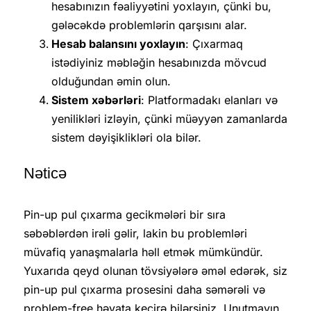
hesabınızın fəaliyyətini yoxlayın, çünki bu,
gələcəkdə problemlərin qarşısını alar.
Hesab balansını yoxlayın
: Çıxarmaq
istədiyiniz məbləğin hesabınızda mövcud
olduğundan əmin olun.
Sistem xəbərləri
: Platformadakı elanları və
yenilikləri izləyin, çünki müəyyən zamanlarda
sistem dəyişiklikləri ola bilər.
Nəticə
Pin-up pul çıxarma gecikmələri bir sıra
səbəblərdən irəli gəlir, lakin bu problemləri
müvafiq yanaşmalarla həll etmək mümkündür.
Yuxarıda qeyd olunan tövsiyələrə əməl edərək, siz
pin-up pul çıxarma prosesini daha səmərəli və
problem-free həyata keçirə bilərsiniz. Unutmayın