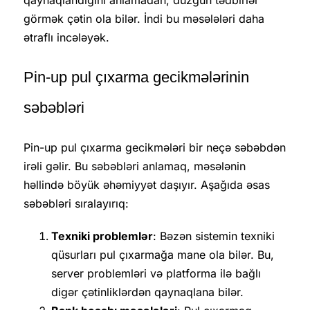
qaynaqlandığını anlamadan, düzgün tədbirlər
görmək çətin ola bilər. İndi bu məsələləri daha
ətraflı incələyək.
Pin-up pul çıxarma gecikmələrinin
səbəbləri
Pin-up pul çıxarma gecikmələri bir neçə səbəbdən
irəli gəlir. Bu səbəbləri anlamaq, məsələnin
həllində böyük əhəmiyyət daşıyır. Aşağıda əsas
səbəbləri sıralayırıq:
Texniki problemlər
: Bəzən sistemin texniki
qüsurları pul çıxarmağa mane ola bilər. Bu,
server problemləri və platforma ilə bağlı
digər çətinliklərdən qaynaqlana bilər.