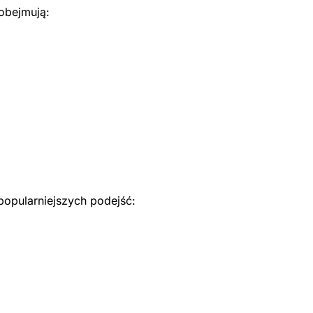
obejmują:
popularniejszych podejść: