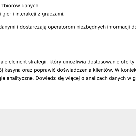
 zbiorów danych.
ier i interakcji z graczami.
danymi i dostarczają operatorom niezbędnych informacji d
 ale element strategii, który umożliwia dostosowanie ofert
j kasyna oraz poprawić doświadczenia klientów. W kontekśc
ie analityczne. Dowiedz się więcej o analizach danych w