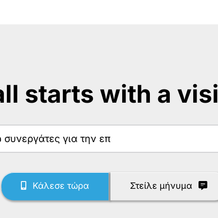
 all starts with a vis
ω
Κάλεσε τώρα
Στείλε μήνυμα