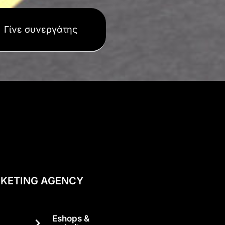
Γίνε συνεργάτης
KETING AGENCY
Eshops &