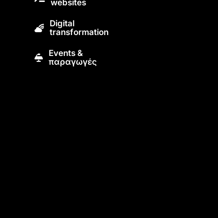
websites
Digital
transformation
Εvents &
παραγωγές