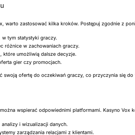
su
x, warto zastosować kilka kroków. Postępuj zgodnie z poniż
w tym statystyki graczy.
ec różnice w zachowaniach graczy.
z, które umożliwią dalsze decyzje.
erta gier czy promocjach.
ć swoją ofertę do oczekiwań graczy, co przyczynia się do 
h
można wspierać odpowiednimi platformami. Kasyno Vox ko
nalizy i wizualizacji danych.
stemy zarządzania relacjami z klientami.