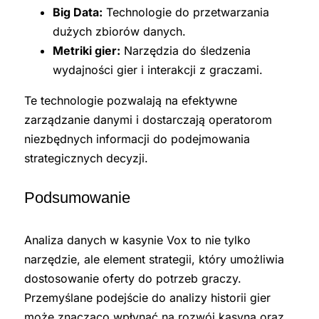
Big Data:
Technologie do przetwarzania
dużych zbiorów danych.
Metriki gier:
Narzędzia do śledzenia
wydajności gier i interakcji z graczami.
Te technologie pozwalają na efektywne
zarządzanie danymi i dostarczają operatorom
niezbędnych informacji do podejmowania
strategicznych decyzji.
Podsumowanie
Analiza danych w kasynie Vox to nie tylko
narzędzie, ale element strategii, który umożliwia
dostosowanie oferty do potrzeb graczy.
Przemyślane podejście do analizy historii gier
może znacząco wpłynąć na rozwój kasyna oraz