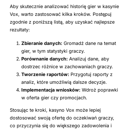
Aby skutecznie analizować historię gier w kasynie
Vox, warto zastosować kilka kroków. Postępuj
zgodnie z poniższą listą, aby uzyskać najlepsze
rezultaty:
Zbieranie danych:
Gromadź dane na temat
gier, w tym statystyki graczy.
Porównanie danych:
Analizuj dane, aby
dostrzec różnice w zachowaniach graczy.
Tworzenie raportów:
Przygotuj raporty z
analiz, które umożliwią dalsze decyzje.
Implementacja wniosków:
Wdroż poprawki
w oferta gier czy promocjach.
Stosując te kroki, kasyno Vox może lepiej
dostosować swoją ofertę do oczekiwań graczy,
co przyczynia się do większego zadowolenia i