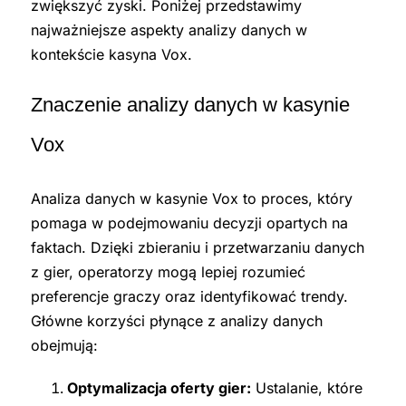
zwiększyć zyski. Poniżej przedstawimy
najważniejsze aspekty analizy danych w
kontekście kasyna Vox.
Znaczenie analizy danych w kasynie
Vox
Analiza danych w kasynie Vox to proces, który
pomaga w podejmowaniu decyzji opartych na
faktach. Dzięki zbieraniu i przetwarzaniu danych
z gier, operatorzy mogą lepiej rozumieć
preferencje graczy oraz identyfikować trendy.
Główne korzyści płynące z analizy danych
obejmują:
Optymalizacja oferty gier:
Ustalanie, które