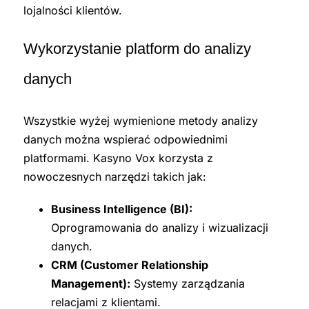
lojalności klientów.
Wykorzystanie platform do analizy
danych
Wszystkie wyżej wymienione metody analizy
danych można wspierać odpowiednimi
platformami. Kasyno Vox korzysta z
nowoczesnych narzędzi takich jak:
Business Intelligence (BI):
Oprogramowania do analizy i wizualizacji
danych.
CRM (Customer Relationship
Management):
Systemy zarządzania
relacjami z klientami.