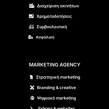
Διαχείριση ακινήτων
Χρηματοδοτήσεις
Συμβουλευτική
Ασφάλιση
MARKETING AGENCY
Στρατηγική marketing
Branding & creative
Ψηφιακό marketing
Eshops & websites