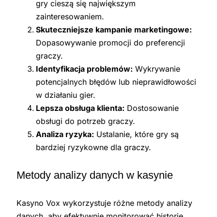
gry cieszą się największym
zainteresowaniem.
Skuteczniejsze kampanie marketingowe:
Dopasowywanie promocji do preferencji
graczy.
Identyfikacja problemów:
Wykrywanie
potencjalnych błędów lub nieprawidłowości
w działaniu gier.
Lepsza obsługa klienta:
Dostosowanie
obsługi do potrzeb graczy.
Analiza ryzyka:
Ustalanie, które gry są
bardziej ryzykowne dla graczy.
Metody analizy danych w kasynie
Kasyno Vox wykorzystuje różne metody analizy
danych, aby efektywnie monitorować historię