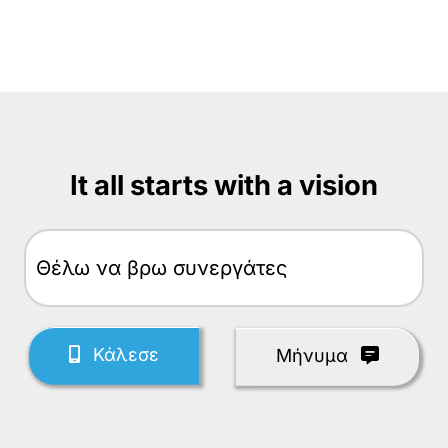
It all starts with a vision
Θέλω
Κάλεσε
Mήνυμα