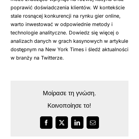
poprawić doświadczenia klientów. W kontekście
stale rosnącej konkurencji na rynku gier online,
warto inwestować w odpowiednie metody i
technologie analityczne. Dowiedz się więcej o
analizach danych w grach kasynowych w artykule
dostępnym na
New York Times
i śledź aktualności
w branży na
Twitterze
.
Μοίρασε τη γνώση.
Κοινοποίησε το!
Facebook
X
LinkedIn
Email