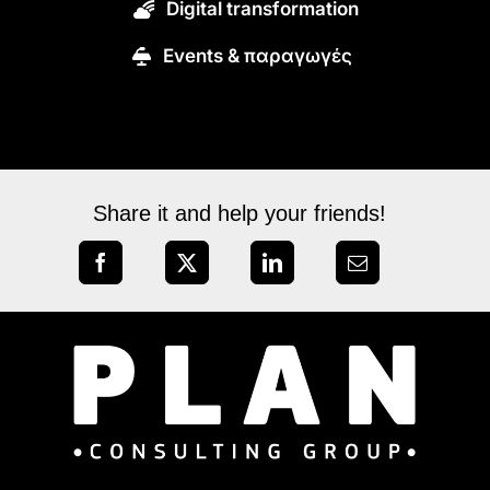
Digital transformation
Εvents & παραγωγές
Share it and help your friends!