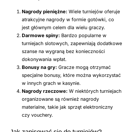
Nagrody pieniężne:
Wiele turniejów oferuje
atrakcyjne nagrody w formie gotówki, co
jest głównym celem dla wielu graczy.
Darmowe spiny:
Bardzo popularne w
turniejach slotowych, zapewniają dodatkowe
szanse na wygraną bez konieczności
dokonywania wpłat.
Bonusy na gry:
Gracze mogą otrzymać
specjalne bonusy, które można wykorzystać
w innych grach w kasynie.
Nagrody rzeczowe:
W niektórych turniejach
organizowane są również nagrody
materialne, takie jak sprzęt elektroniczny
czy vouchery.
Jak zapisować się do turniejów?