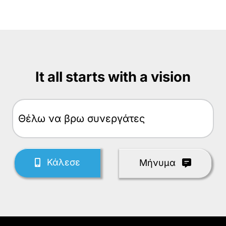
It all starts with a vision
Θέλω
Κάλεσε
Mήνυμα