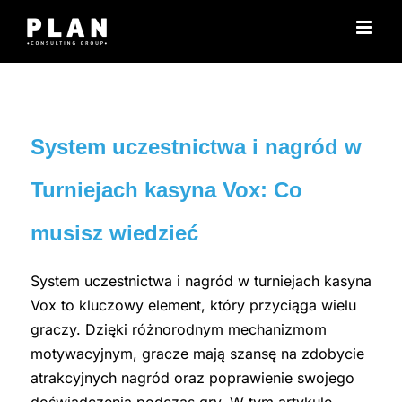
Μετάβαση
στο
περιεχόμενο
System uczestnictwa i nagród w
Turniejach kasyna Vox: Co
musisz wiedzieć
System uczestnictwa i nagród w turniejach kasyna
Vox to kluczowy element, który przyciąga wielu
graczy. Dzięki różnorodnym mechanizmom
motywacyjnym, gracze mają szansę na zdobycie
atrakcyjnych nagród oraz poprawienie swojego