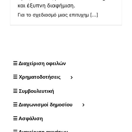
και έξυπνη διαφήμιση.
Για το σχεδιασμό μιας επιτυχημ
[...]
☰ Διαχείριση οφειλών
☰ Χρηματοδοτήσεις
☰ Συμβουλευτική
☰ Διαγωνισμοί δημοσίου
☰ Ασφάλιση