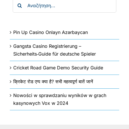
Αναζήτηση
για:
Pin Up Casino Onlayn Azərbaycan
Gangsta Casino Registrierung –
Sicherheits‑Guide für deutsche Spieler
Cricket Road Game Demo Security Guide
क्रिकेट रोड एप्प क्या है? सभी महत्वपूर्ण बातें जानें
Nowości w sprawdzaniu wyników w grach
kasynowych Vox w 2024