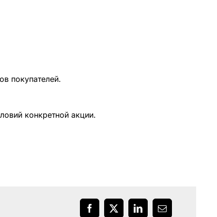
ов покупателей.
словий конкретной акции.
Facebook
X
LinkedIn
Email