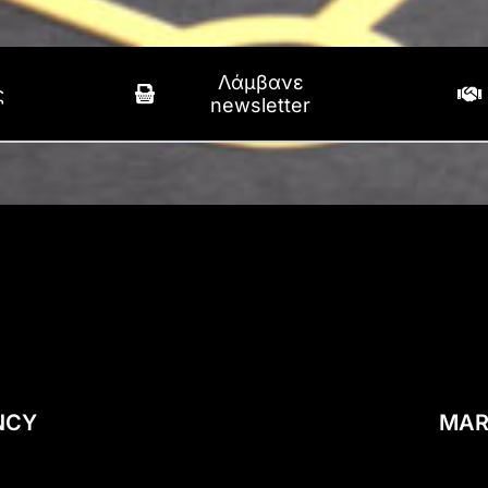
Λάμβανε
ς
newsletter
NCY
MAR