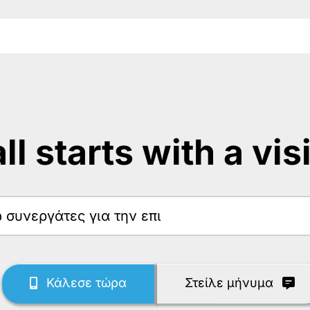
 all starts with a vis
ω
Κάλεσε τώρα
Στείλε μήνυμα