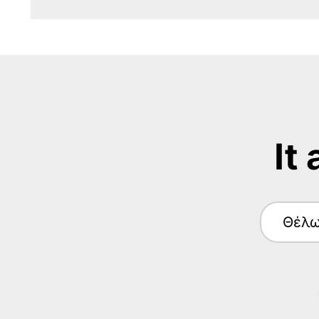
It
Θέλ