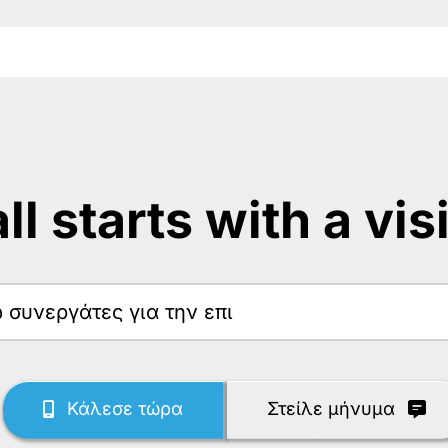
 all starts with a vis
ω
Κάλεσε τώρα
Στείλε μήνυμα