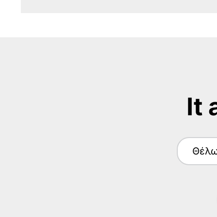
It
Θέλ