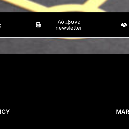
Λάμβανε
ς
newsletter
NCY
MAR