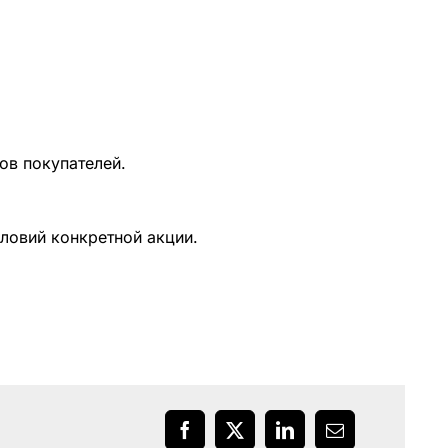
ов покупателей.
словий конкретной акции.
Facebook
X
LinkedIn
Email