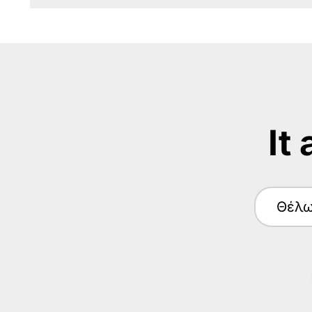
It
Θέλ