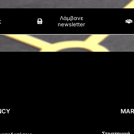
Λάμβανε
ς
newsletter
NCY
MAR
Στρατηγική