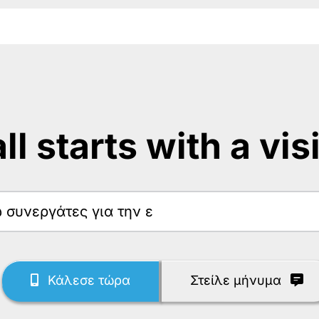
 all starts with a vis
ω
Κάλεσε τώρα
Στείλε μήνυμα