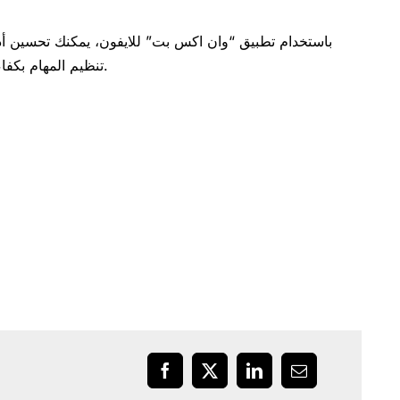
باستخدام تطبيق “وان اكس بت” للايفون، يمكنك تحسين أد
تنظيم المهام بكفاءة وإدارة الوقت بصورة أفضل. إذا كنت تبحث عن وسيلة لتحسين تجربتك في استخدام الايفون، فإن “وان اكس بت” هو الخيار الأمثل.
Facebook
X
LinkedIn
Email