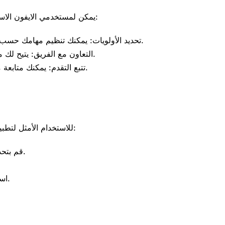
يمكن لمستخدمي الايفون الاستفادة من تطبيق “وان اكس بت” بعدة طرق رئيسية، تتمثل في:
تحديد الأولويات: يمكنك تنظيم مهامك حسب الأهمية مما يسهل عليك التركيز على الأمور الأكثر أهمية.
التعاون مع الفريق: يتيح لك ميزة التنسيق مع الزملاء لتسهيل عمليات البناء والتصميم.
تتبع التقدم: يمكنك متابعة ما حققته من تقدم في مشاريعك المختلفة بشكل مستمر.
للاستخدام الأمثل لتطبيق “وان اكس بت”، ينبغي على المستخدمين اتباع بعض النصائح:
قم بتحديث التطبيق بشكل دوري للاستفادة من الميزات الجديدة.
استخدم خاصية تخصيص الواجهة وفقًا لما يناسب احتياجاتك.