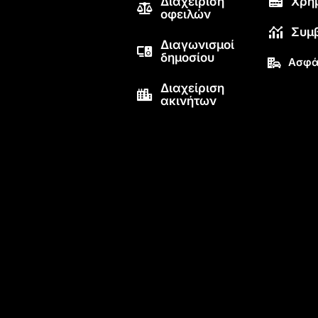
Διαχείριση
Χρη
οφειλών
Συμ
Διαγωνισμοί
δημοσίου
Ασφά
Διαχείριση
ακινήτων