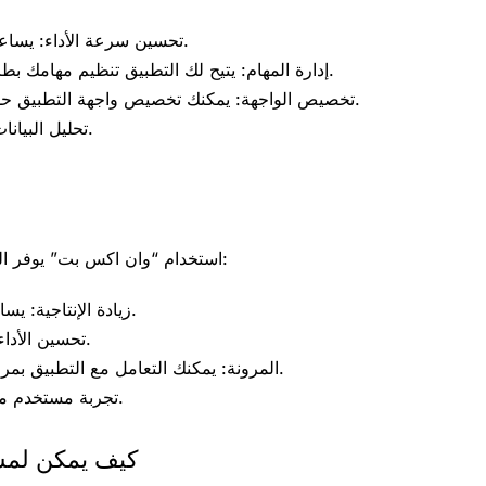
تحسين سرعة الأداء: يساعد التطبيق في زيادة سرعة الجهاز، مما يجعله أكثر كفاءة.
إدارة المهام: يتيح لك التطبيق تنظيم مهامك بطريقة فعالة، مما يساعدك على إنجاز المزيد في وقت أقل.
تخصيص الواجهة: يمكنك تخصيص واجهة التطبيق حسب احتياجاتك الشخصية، مما يجعل التجربة أكثر ملاءمة.
تحليل البيانات: يوفر لك تحليلًا شاملاً لأداء الجهاز والبرامج المستخدمة.
استخدام “وان اكس بت” يوفر العديد من الفوائد للمستخدمين المحترفين، ومن أبرز هذه الفوائد:
زيادة الإنتاجية: يساعدك التطبيق في الانتهاء من المهام بسرعة وبدون إرباك.
تحسين الأداء: يعزز من أداء الجهاز ويساعد في تقليل الفترات البطيئة.
المرونة: يمكنك التعامل مع التطبيق بمرونة وسهولة، حتى لو كنت مبتدئًا في استخدام التكنولوجيا.
تجربة مستخدم محسنة: يجعل من واجهة المستخدم تجربة ممتعة وسريعة.
كيف يمكن لمس