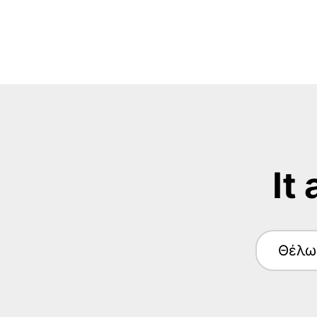
It
Θέλω