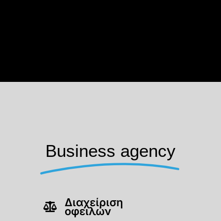
Business agency
Διαχείριση
οφειλών