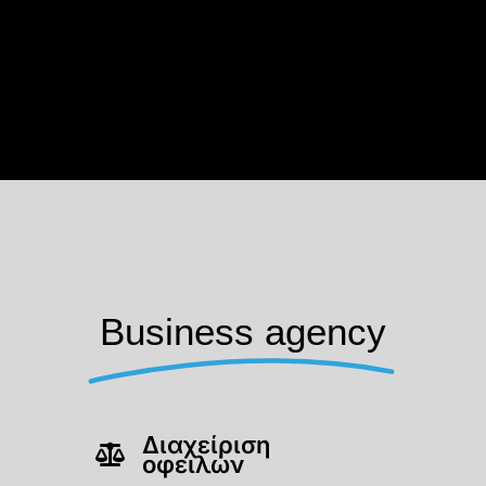
Business agency
Διαχείριση
οφειλών