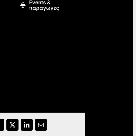
Εvents &
παραγωγές