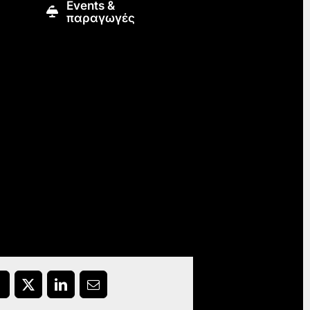
Εvents &
παραγωγές