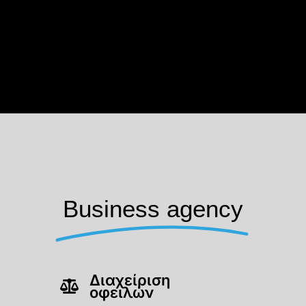
Business agency
Διαχείριση
οφειλών