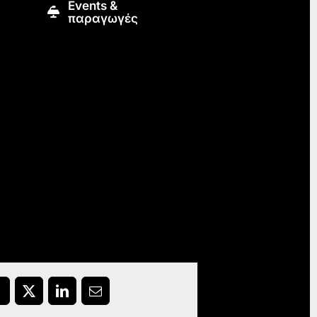
Εvents &
παραγωγές