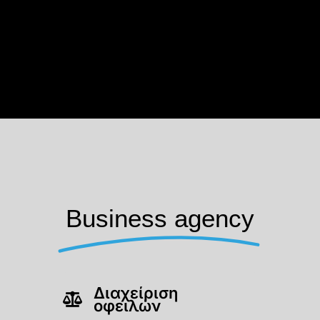
Business agency
Διαχείριση
οφειλών