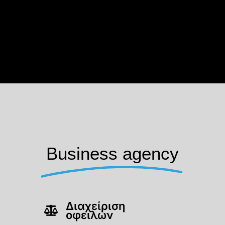
Business agency
Διαχείριση
οφειλών