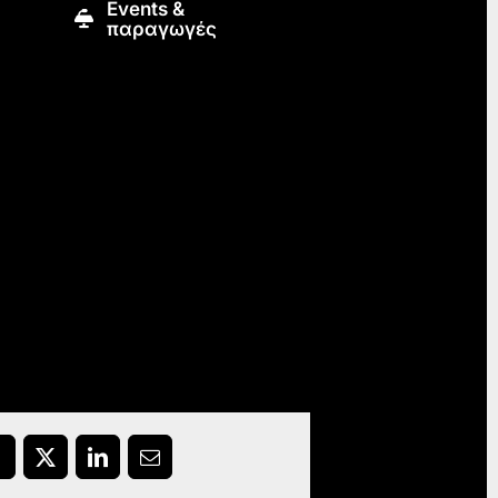
Εvents &
παραγωγές