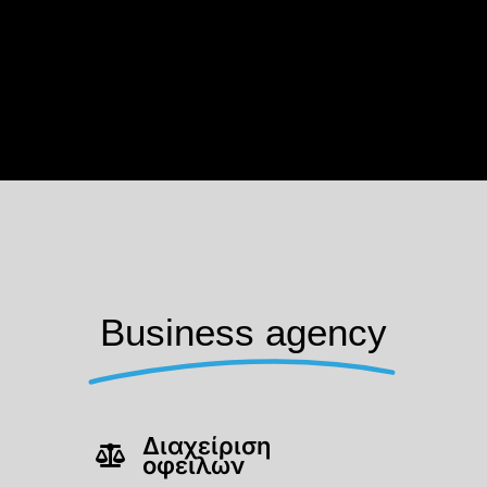
Business agency
Διαχείριση
οφειλών