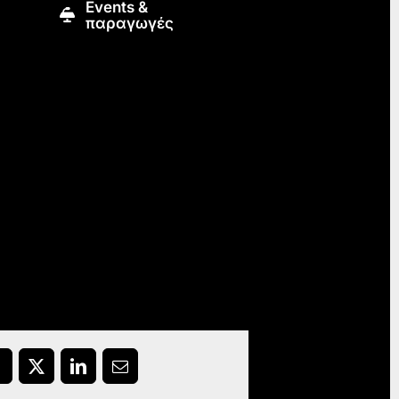
Εvents &
παραγωγές