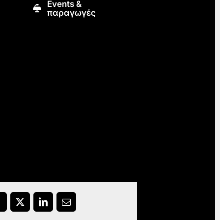
Εvents &
παραγωγές