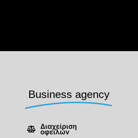
Business agency
Διαχείριση
οφειλών