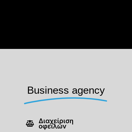
Business agency
Διαχείριση
οφειλών