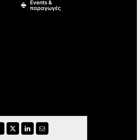
Εvents &
παραγωγές